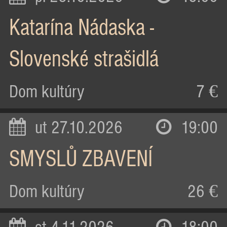
Katarína Nádaska -
Slovenské strašidlá
Dom kultúry
7 €
ut 27.10.2026
19:00
SMYSLŮ ZBAVENÍ
Dom kultúry
26 €