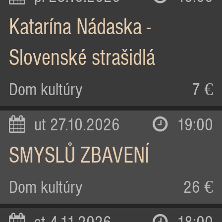
Katarína Nádaska -
Slovenské strašidlá
Dom kultúry
7 €
ut 27.10.2026
19:00
SMYSLŮ ZBAVENÍ
Dom kultúry
26 €