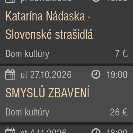
Katarína Nádaska -
Slovenské strašidlá
Dom kultúry
7 €
ut 27.10.2026
19:00
SMYSLŮ ZBAVENÍ
Dom kultúry
26 €