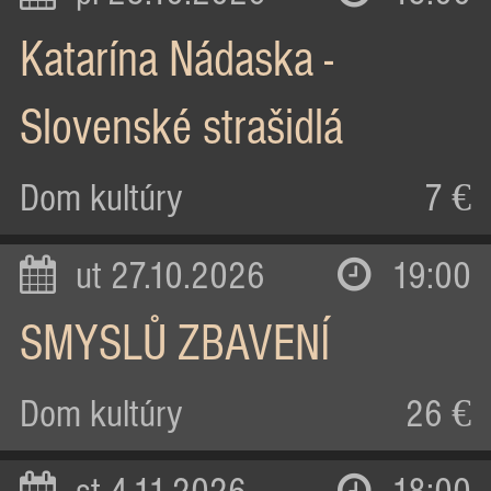
Katarína Nádaska -
Slovenské strašidlá
Dom kultúry
7 €
ut 27.10.2026
19:00
SMYSLŮ ZBAVENÍ
Dom kultúry
26 €