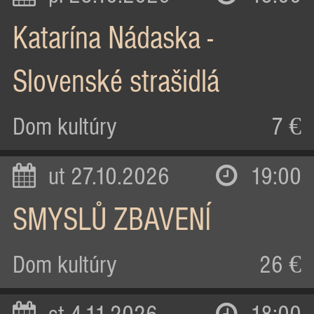
Katarína Nádaska -
Slovenské strašidlá
Dom kultúry
7 €
ut 27.10.2026
19:00
SMYSLŮ ZBAVENÍ
Dom kultúry
26 €