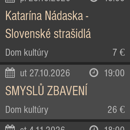
Katarína Nádaska -
Slovenské strašidlá
Dom kultúry
7 €
ut 27.10.2026
19:00
SMYSLŮ ZBAVENÍ
Dom kultúry
26 €