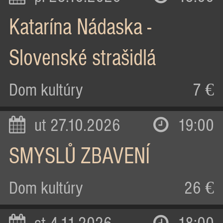
Katarína Nádaska -
Slovenské strašidlá
Dom kultúry
7 €
ut 27.10.2026
19:00
SMYSLŮ ZBAVENÍ
Dom kultúry
26 €