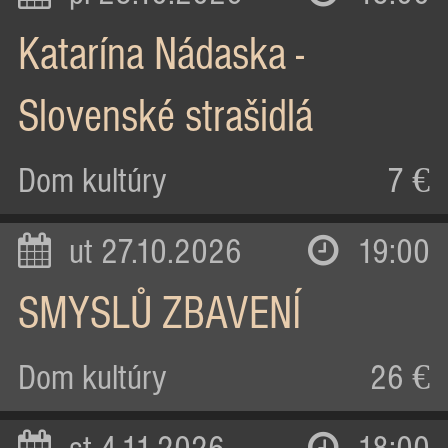
Katarína Nádaska -
Slovenské strašidlá
Dom kultúry
7 €
ut 27.10.2026
19:00
SMYSLŮ ZBAVENÍ
Dom kultúry
26 €