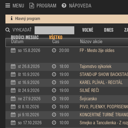
MENU
PROGRAM
NÁPOVEDA
Hlavný program
VOĽNÉ
DNES
Z
VYHĽADAŤ
BUDÚCI MESIAC
VŠETKO
Dátum
Čas
Názov akcie
so 15.8.2026
20:00
FP - Mesto žije oldies
st 26.8.2026
18:00
Tajomstvo sýkoriek
št 10.9.2026
19:00
STAND-UP SHOW BACKSTA
st 16.9.2026
19:00
KAREL PLÍHAL - RECITÁL
št 24.9.2026
19:00
SILNÉ REČI
ne 27.9.2026
19:00
Švýcarsko
št 8.10.2026
19:00
PIVO, PLIENKY, PODPRSEN
pi 9.10.2026
19:00
KONCERTNÉ TURNÉ TRIAN
so 17.10.2026
10:00
Smejko a Tanculienka - Z ro