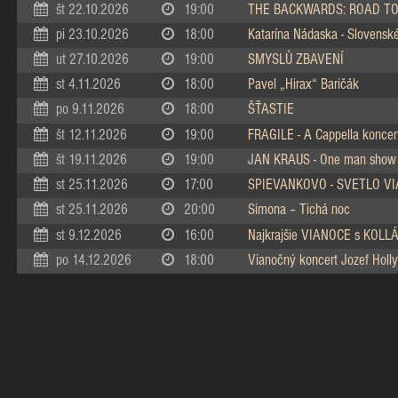
št 22.10.2026
19:00
THE BACKWARDS: ROAD TO
pi 23.10.2026
18:00
Katarína Nádaska - Slovenské 
ut 27.10.2026
19:00
SMYSLŮ ZBAVENÍ
st 4.11.2026
18:00
Pavel „Hirax“ Baričák
po 9.11.2026
18:00
ŠŤASTIE
št 12.11.2026
19:00
FRAGILE - A Cappella koncer
št 19.11.2026
19:00
JAN KRAUS - One man show
st 25.11.2026
17:00
SPIEVANKOVO - SVETLO V
st 25.11.2026
20:00
Simona – Tichá noc
st 9.12.2026
16:00
Najkrajšie VIANOCE s KOL
po 14.12.2026
18:00
Vianočný koncert Jozef Holly