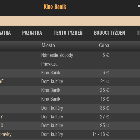
Kino Baník
AJTRA
POZAJTRA
TENTO TÝŽDEŇ
BUDÚCI TÝŽDEŇ
T
Miesto
Cena
Námestie slobody
5 €
Prievidza
Kino Baník
6 €
GE
Dom kultúry
24 €
Kino Baník
25 €
Kino Baník
18 €
Dom kultúry
38 €
KY
Dom kultúry
27 €
GO
Dom kultúry
25 €
zprávky
Dom kultúry
14 - 18 €