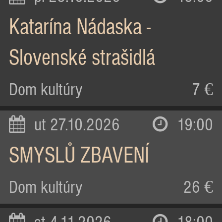
Katarína Nádaska -
Slovenské strašidlá
Dom kultúry
7 €
ut 27.10.2026
19:00
SMYSLŮ ZBAVENÍ
Dom kultúry
26 €