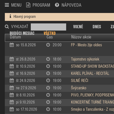
MENU
PROGRAM
NÁPOVEDA
Hlavný program
VOĽNÉ
DNES
Z
VYHĽADAŤ
BUDÚCI MESIAC
VŠETKO
Dátum
Čas
Názov akcie
so 15.8.2026
20:00
FP - Mesto žije oldies
st 26.8.2026
18:00
Tajomstvo sýkoriek
št 10.9.2026
19:00
STAND-UP SHOW BACKSTA
st 16.9.2026
19:00
KAREL PLÍHAL - RECITÁL
št 24.9.2026
19:00
SILNÉ REČI
ne 27.9.2026
19:00
Švýcarsko
št 8.10.2026
19:00
PIVO, PLIENKY, PODPRSEN
pi 9.10.2026
19:00
KONCERTNÉ TURNÉ TRIAN
so 17.10.2026
10:00
Smejko a Tanculienka - Z ro