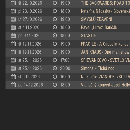
št 22.10.2026
19:00
THE BACKWARDS: ROAD TO
pi 23.10.2026
18:00
Katarína Nádaska - Slovenské 
ut 27.10.2026
19:00
SMYSLŮ ZBAVENÍ
st 4.11.2026
18:00
Pavel „Hirax“ Baričák
po 9.11.2026
18:00
ŠŤASTIE
št 12.11.2026
19:00
FRAGILE - A Cappella koncer
št 19.11.2026
19:00
JAN KRAUS - One man show
st 25.11.2026
17:00
SPIEVANKOVO - SVETLO V
st 25.11.2026
20:00
Simona – Tichá noc
st 9.12.2026
16:00
Najkrajšie VIANOCE s KOL
po 14.12.2026
18:00
Vianočný koncert Jozef Holly