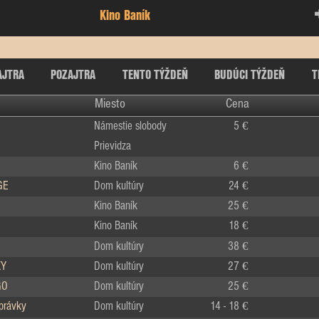
Kino Baník
AJTRA
POZAJTRA
TENTO TÝŽDEŇ
BUDÚCI TÝŽDEŇ
T
Miesto
Cena
Námestie slobody
5 €
Prievidza
Kino Baník
6 €
GE
Dom kultúry
24 €
Kino Baník
25 €
Kino Baník
18 €
Dom kultúry
38 €
KY
Dom kultúry
27 €
GO
Dom kultúry
25 €
zprávky
Dom kultúry
14 - 18 €