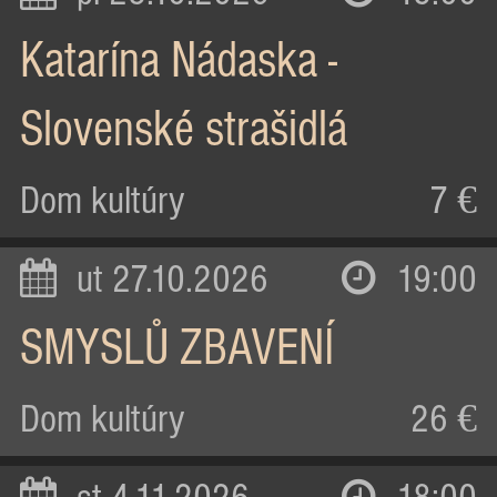
Katarína Nádaska -
Slovenské strašidlá
Dom kultúry
7 €
ut 27.10.2026
19:00
SMYSLŮ ZBAVENÍ
Dom kultúry
26 €