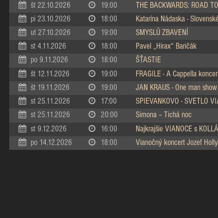
št 22.10.2026
19:00
THE BACKWARDS: ROAD TO
pi 23.10.2026
18:00
Katarína Nádaska - Slovenské 
ut 27.10.2026
19:00
SMYSLŮ ZBAVENÍ
st 4.11.2026
18:00
Pavel „Hirax“ Baričák
po 9.11.2026
18:00
ŠŤASTIE
št 12.11.2026
19:00
FRAGILE - A Cappella koncer
št 19.11.2026
19:00
JAN KRAUS - One man show
st 25.11.2026
17:00
SPIEVANKOVO - SVETLO V
st 25.11.2026
20:00
Simona – Tichá noc
st 9.12.2026
16:00
Najkrajšie VIANOCE s KOL
po 14.12.2026
18:00
Vianočný koncert Jozef Holly