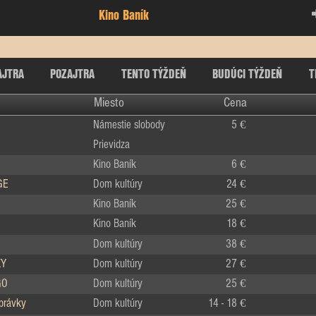
Kino Baník
AJTRA
POZAJTRA
TENTO TÝŽDEŇ
BUDÚCI TÝŽDEŇ
T
Miesto
Cena
Námestie slobody
5 €
Prievidza
Kino Baník
6 €
GE
Dom kultúry
24 €
Kino Baník
25 €
Kino Baník
18 €
Dom kultúry
38 €
KY
Dom kultúry
27 €
GO
Dom kultúry
25 €
zprávky
Dom kultúry
14 - 18 €