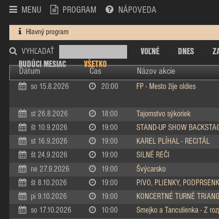
MENU
PROGRAM
NÁPOVEDA
Hlavný program
VOĽNÉ
DNES
Z
VYHĽADAŤ
BUDÚCI MESIAC
VŠETKO
Dátum
Čas
Názov akcie
so 15.8.2026
20:00
FP - Mesto žije oldies
st 26.8.2026
18:00
Tajomstvo sýkoriek
št 10.9.2026
19:00
STAND-UP SHOW BACKSTA
st 16.9.2026
19:00
KAREL PLÍHAL - RECITÁL
št 24.9.2026
19:00
SILNÉ REČI
ne 27.9.2026
19:00
Švýcarsko
št 8.10.2026
19:00
PIVO, PLIENKY, PODPRSEN
pi 9.10.2026
19:00
KONCERTNÉ TURNÉ TRIAN
so 17.10.2026
10:00
Smejko a Tanculienka - Z ro