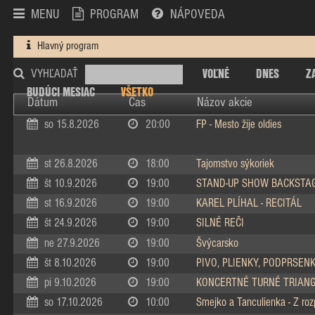
MENU
PROGRAM
NÁPOVEDA
Hlavný program
VOĽNÉ
DNES
Z
VYHĽADAŤ
BUDÚCI MESIAC
VŠETKO
Dátum
Čas
Názov akcie
so 15.8.2026
20:00
FP - Mesto žije oldies
st 26.8.2026
18:00
Tajomstvo sýkoriek
št 10.9.2026
19:00
STAND-UP SHOW BACKSTA
st 16.9.2026
19:00
KAREL PLÍHAL - RECITÁL
št 24.9.2026
19:00
SILNÉ REČI
ne 27.9.2026
19:00
Švýcarsko
št 8.10.2026
19:00
PIVO, PLIENKY, PODPRSEN
pi 9.10.2026
19:00
KONCERTNÉ TURNÉ TRIAN
so 17.10.2026
10:00
Smejko a Tanculienka - Z ro