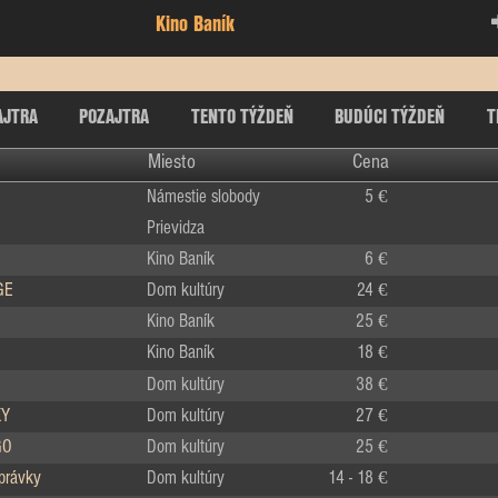
Kino Baník
AJTRA
POZAJTRA
TENTO TÝŽDEŇ
BUDÚCI TÝŽDEŇ
T
Miesto
Cena
Námestie slobody
5 €
Prievidza
Kino Baník
6 €
GE
Dom kultúry
24 €
Kino Baník
25 €
Kino Baník
18 €
Dom kultúry
38 €
KY
Dom kultúry
27 €
GO
Dom kultúry
25 €
zprávky
Dom kultúry
14 - 18 €