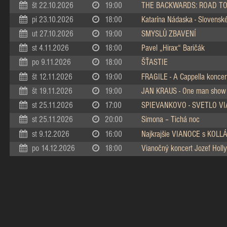
št 22.10.2026
19:00
THE BACKWARDS: ROAD TO
pi 23.10.2026
18:00
Katarína Nádaska - Slovenské 
ut 27.10.2026
19:00
SMYSLŮ ZBAVENÍ
st 4.11.2026
18:00
Pavel „Hirax“ Baričák
po 9.11.2026
18:00
ŠŤASTIE
št 12.11.2026
19:00
FRAGILE - A Cappella koncer
št 19.11.2026
19:00
JAN KRAUS - One man show
st 25.11.2026
17:00
SPIEVANKOVO - SVETLO V
st 25.11.2026
20:00
Simona – Tichá noc
st 9.12.2026
16:00
Najkrajšie VIANOCE s KOL
po 14.12.2026
18:00
Vianočný koncert Jozef Holly