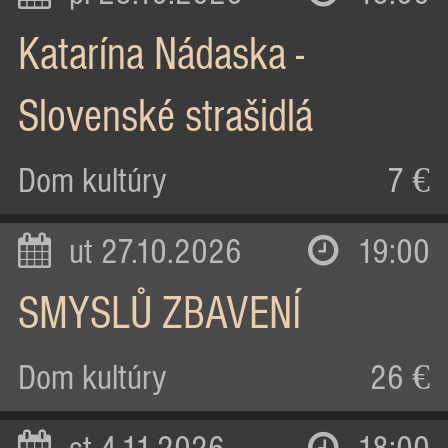
Katarína Nádaska -
Slovenské strašidlá
Dom kultúry
7 €
ut 27.10.2026
19:00
SMYSLŮ ZBAVENÍ
Dom kultúry
26 €