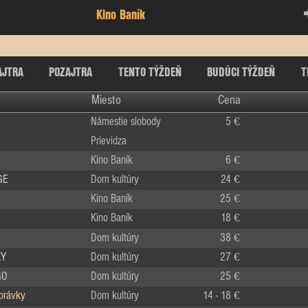
Kino Baník
AJTRA
POZAJTRA
TENTO TÝŽDEŇ
BUDÚCI TÝŽDEŇ
T
Miesto
Cena
Námestie slobody
5 €
Prievidza
Kino Baník
6 €
GE
Dom kultúry
24 €
Kino Baník
25 €
Kino Baník
18 €
Dom kultúry
38 €
KY
Dom kultúry
27 €
GO
Dom kultúry
25 €
zprávky
Dom kultúry
14 - 18 €