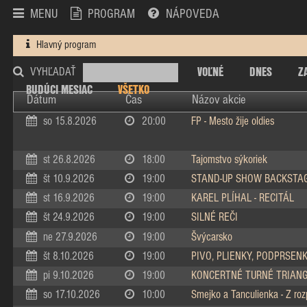
MENU
PROGRAM
NÁPOVEDA
Hlavný program
VOĽNÉ
DNES
Z
VYHĽADAŤ
BUDÚCI MESIAC
VŠETKO
Dátum
Čas
Názov akcie
so 15.8.2026
20:00
FP - Mesto žije oldies
st 26.8.2026
18:00
Tajomstvo sýkoriek
št 10.9.2026
19:00
STAND-UP SHOW BACKSTA
st 16.9.2026
19:00
KAREL PLÍHAL - RECITÁL
št 24.9.2026
19:00
SILNÉ REČI
ne 27.9.2026
19:00
Švýcarsko
št 8.10.2026
19:00
PIVO, PLIENKY, PODPRSEN
pi 9.10.2026
19:00
KONCERTNÉ TURNÉ TRIAN
so 17.10.2026
10:00
Smejko a Tanculienka - Z ro