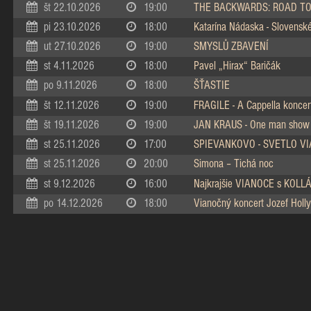
št 22.10.2026
19:00
THE BACKWARDS: ROAD TO
pi 23.10.2026
18:00
Katarína Nádaska - Slovenské 
ut 27.10.2026
19:00
SMYSLŮ ZBAVENÍ
st 4.11.2026
18:00
Pavel „Hirax“ Baričák
po 9.11.2026
18:00
ŠŤASTIE
št 12.11.2026
19:00
FRAGILE - A Cappella koncer
št 19.11.2026
19:00
JAN KRAUS - One man show
st 25.11.2026
17:00
SPIEVANKOVO - SVETLO V
st 25.11.2026
20:00
Simona – Tichá noc
st 9.12.2026
16:00
Najkrajšie VIANOCE s KOL
po 14.12.2026
18:00
Vianočný koncert Jozef Holly