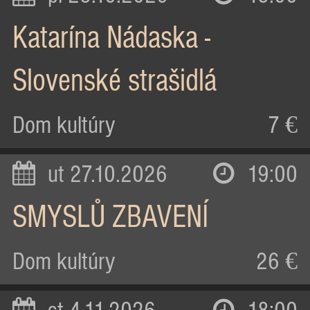
Katarína Nádaska -
Slovenské strašidlá
Dom kultúry
7 €
ut 27.10.2026
19:00
SMYSLŮ ZBAVENÍ
Dom kultúry
26 €