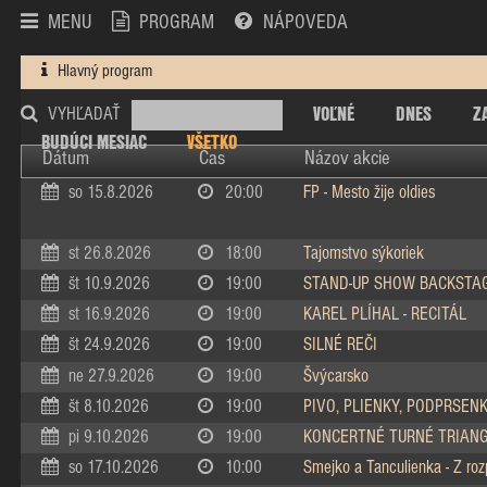
MENU
PROGRAM
NÁPOVEDA
Hlavný program
VOĽNÉ
DNES
Z
VYHĽADAŤ
BUDÚCI MESIAC
VŠETKO
Dátum
Čas
Názov akcie
so 15.8.2026
20:00
FP - Mesto žije oldies
st 26.8.2026
18:00
Tajomstvo sýkoriek
št 10.9.2026
19:00
STAND-UP SHOW BACKSTA
st 16.9.2026
19:00
KAREL PLÍHAL - RECITÁL
št 24.9.2026
19:00
SILNÉ REČI
ne 27.9.2026
19:00
Švýcarsko
št 8.10.2026
19:00
PIVO, PLIENKY, PODPRSEN
pi 9.10.2026
19:00
KONCERTNÉ TURNÉ TRIAN
so 17.10.2026
10:00
Smejko a Tanculienka - Z ro