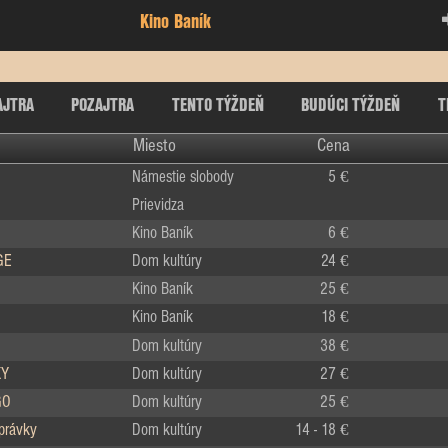
Kino Baník
AJTRA
POZAJTRA
TENTO TÝŽDEŇ
BUDÚCI TÝŽDEŇ
T
Miesto
Cena
Námestie slobody
5 €
Prievidza
Kino Baník
6 €
GE
Dom kultúry
24 €
Kino Baník
25 €
Kino Baník
18 €
Dom kultúry
38 €
KY
Dom kultúry
27 €
GO
Dom kultúry
25 €
zprávky
Dom kultúry
14 - 18 €