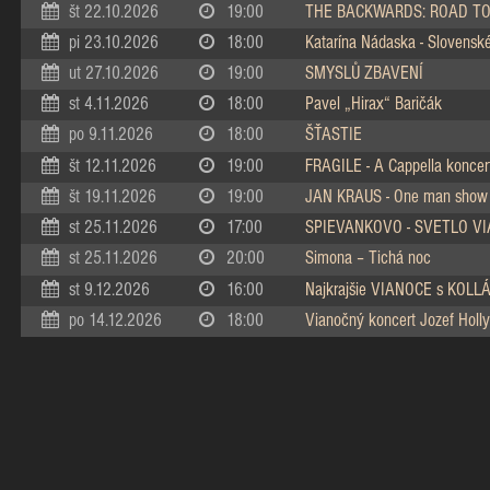
št 22.10.2026
19:00
THE BACKWARDS: ROAD TO
pi 23.10.2026
18:00
Katarína Nádaska - Slovenské 
ut 27.10.2026
19:00
SMYSLŮ ZBAVENÍ
st 4.11.2026
18:00
Pavel „Hirax“ Baričák
po 9.11.2026
18:00
ŠŤASTIE
št 12.11.2026
19:00
FRAGILE - A Cappella koncer
št 19.11.2026
19:00
JAN KRAUS - One man show
st 25.11.2026
17:00
SPIEVANKOVO - SVETLO V
st 25.11.2026
20:00
Simona – Tichá noc
st 9.12.2026
16:00
Najkrajšie VIANOCE s KOL
po 14.12.2026
18:00
Vianočný koncert Jozef Holly