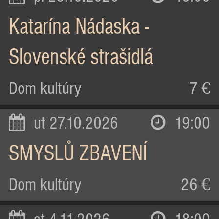
Katarína Nádaska -
Slovenské strašidlá
Dom kultúry
7 €
ut 27.10.2026
19:00
SMYSLŮ ZBAVENÍ
Dom kultúry
26 €