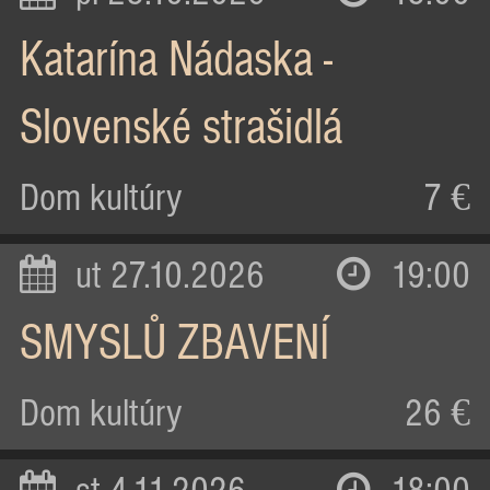
Katarína Nádaska -
Slovenské strašidlá
Dom kultúry
7 €
ut 27.10.2026
19:00
SMYSLŮ ZBAVENÍ
Dom kultúry
26 €