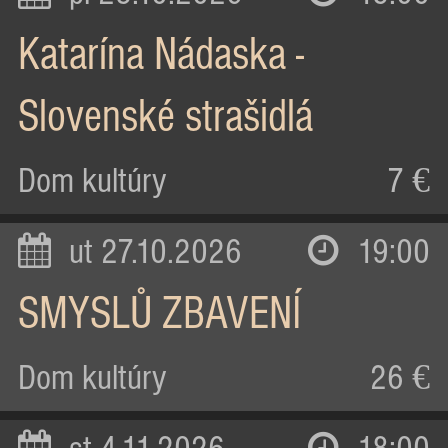
Katarína Nádaska -
Slovenské strašidlá
Dom kultúry
7 €
ut 27.10.2026
19:00
SMYSLŮ ZBAVENÍ
Dom kultúry
26 €