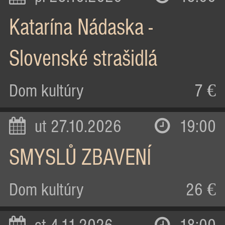
Katarína Nádaska -
Slovenské strašidlá
Dom kultúry
7 €
ut 27.10.2026
19:00
SMYSLŮ ZBAVENÍ
Dom kultúry
26 €