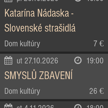
Katarína Nádaska -
Slovenské strašidlá
Dom kultúry
7 €
ut 27.10.2026
19:00
SMYSLŮ ZBAVENÍ
Dom kultúry
26 €