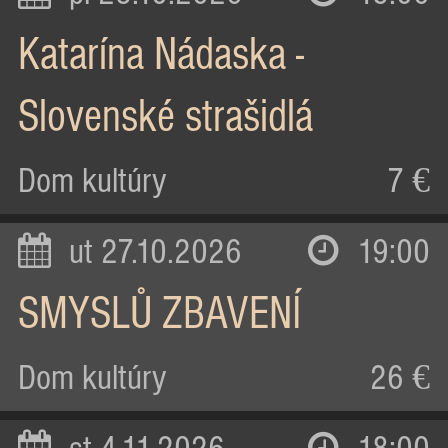
Katarína Nádaska -
Slovenské strašidlá
Dom kultúry
7 €
ut 27.10.2026
19:00
SMYSLŮ ZBAVENÍ
Dom kultúry
26 €