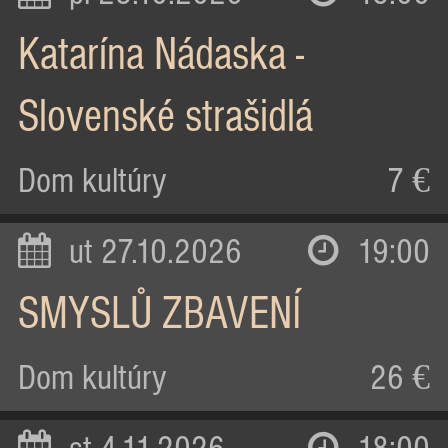
Katarína Nádaska -
Slovenské strašidlá
Dom kultúry
7 €
ut 27.10.2026
19:00
SMYSLŮ ZBAVENÍ
Dom kultúry
26 €