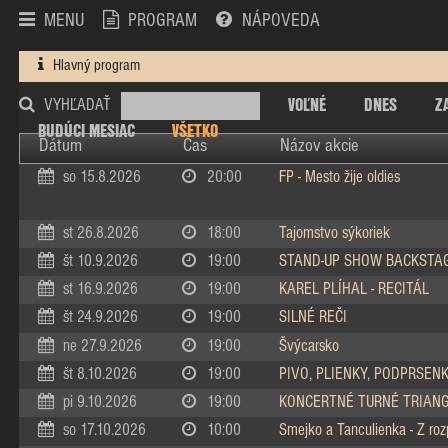
MENU
PROGRAM
NÁPOVEDA
Hlavný program
VOĽNÉ
DNES
Z
VYHĽADAŤ
BUDÚCI MESIAC
VŠETKO
Dátum
Čas
Názov akcie
so 15.8.2026
20:00
FP - Mesto žije oldies
st 26.8.2026
18:00
Tajomstvo sýkoriek
št 10.9.2026
19:00
STAND-UP SHOW BACKSTA
st 16.9.2026
19:00
KAREL PLÍHAL - RECITÁL
št 24.9.2026
19:00
SILNÉ REČI
ne 27.9.2026
19:00
Švýcarsko
št 8.10.2026
19:00
PIVO, PLIENKY, PODPRSEN
pi 9.10.2026
19:00
KONCERTNÉ TURNÉ TRIAN
so 17.10.2026
10:00
Smejko a Tanculienka - Z ro