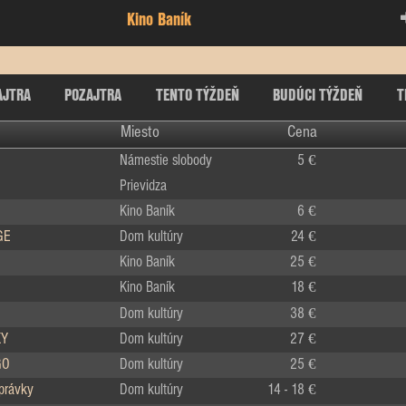
Kino Baník
AJTRA
POZAJTRA
TENTO TÝŽDEŇ
BUDÚCI TÝŽDEŇ
T
Miesto
Cena
Námestie slobody
5 €
Prievidza
Kino Baník
6 €
GE
Dom kultúry
24 €
Kino Baník
25 €
Kino Baník
18 €
Dom kultúry
38 €
KY
Dom kultúry
27 €
GO
Dom kultúry
25 €
zprávky
Dom kultúry
14 - 18 €