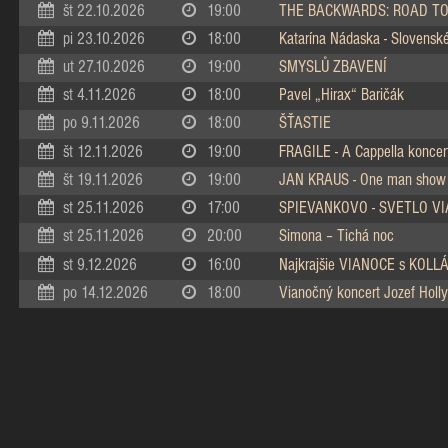
št 22.10.2026
19:00
THE BACKWARDS: ROAD TO
pi 23.10.2026
18:00
Katarína Nádaska - Slovenské 
ut 27.10.2026
19:00
SMYSLŮ ZBAVENÍ
st 4.11.2026
18:00
Pavel „Hirax“ Baričák
po 9.11.2026
18:00
ŠŤASTIE
št 12.11.2026
19:00
FRAGILE - A Cappella koncer
št 19.11.2026
19:00
JAN KRAUS - One man show
st 25.11.2026
17:00
SPIEVANKOVO - SVETLO V
st 25.11.2026
20:00
Simona – Tichá noc
st 9.12.2026
16:00
Najkrajšie VIANOCE s KOL
po 14.12.2026
18:00
Vianočný koncert Jozef Holly