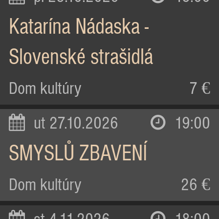
Katarína Nádaska -
Slovenské strašidlá
Dom kultúry
7 €
ut 27.10.2026
19:00
SMYSLŮ ZBAVENÍ
Dom kultúry
26 €