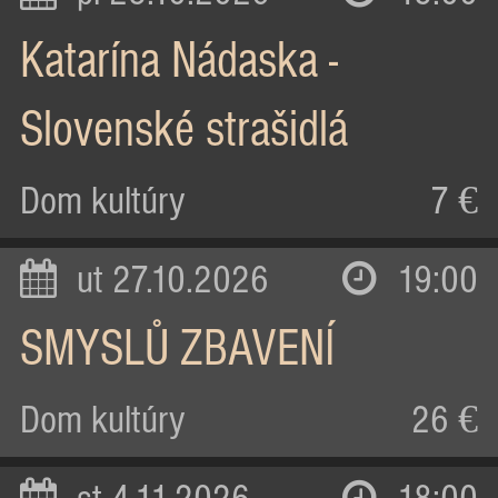
Katarína Nádaska -
Slovenské strašidlá
Dom kultúry
7 €
ut 27.10.2026
19:00
SMYSLŮ ZBAVENÍ
Dom kultúry
26 €