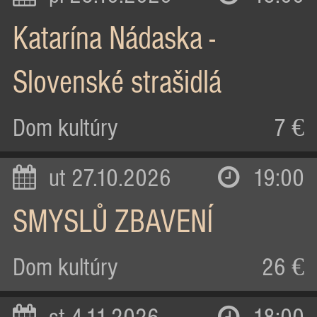
Katarína Nádaska -
Slovenské strašidlá
Dom kultúry
7 €
ut 27.10.2026
19:00
SMYSLŮ ZBAVENÍ
Dom kultúry
26 €