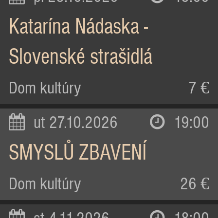
Katarína Nádaska -
Slovenské strašidlá
Dom kultúry
7 €
ut 27.10.2026
19:00
SMYSLŮ ZBAVENÍ
Dom kultúry
26 €