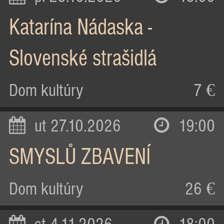
Katarína Nádaska -
Slovenské strašidlá
Dom kultúry
7 €
ut 27.10.2026
19:00
SMYSLŮ ZBAVENÍ
Dom kultúry
26 €