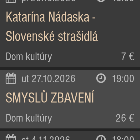
Katarína Nádaska -
Slovenské strašidlá
Dom kultúry
7 €
ut 27.10.2026
19:00
SMYSLŮ ZBAVENÍ
Dom kultúry
26 €