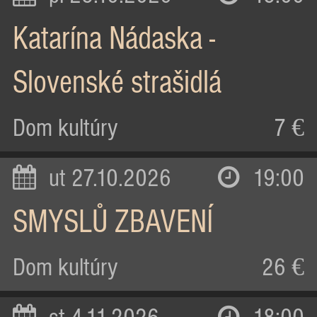
Katarína Nádaska -
Slovenské strašidlá
Dom kultúry
7 €
ut 27.10.2026
19:00
SMYSLŮ ZBAVENÍ
Dom kultúry
26 €