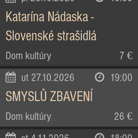
Katarína Nádaska -
Slovenské strašidlá
Dom kultúry
7 €
ut 27.10.2026
19:00
SMYSLŮ ZBAVENÍ
Dom kultúry
26 €