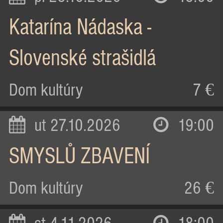
Katarína Nádaska -
Slovenské strašidlá
Dom kultúry
7 €
ut 27.10.2026
19:00
SMYSLŮ ZBAVENÍ
Dom kultúry
26 €