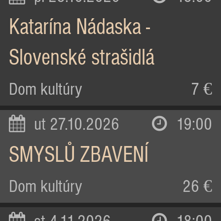
Katarína Nádaska -
Slovenské strašidlá
Dom kultúry
7 €
ut 27.10.2026
19:00
SMYSLŮ ZBAVENÍ
Dom kultúry
26 €