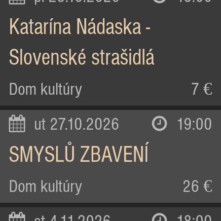
Katarína Nádaska -
Slovenské strašidlá
Dom kultúry
7 €
ut 27.10.2026
19:00
SMYSLŮ ZBAVENÍ
Dom kultúry
26 €