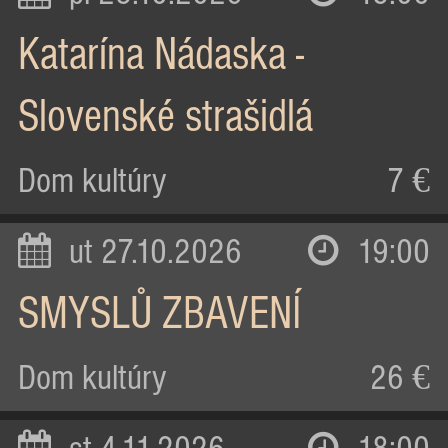
Katarína Nádaska -
Slovenské strašidlá
Dom kultúry
7 €
ut 27.10.2026
19:00
SMYSLŮ ZBAVENÍ
Dom kultúry
26 €