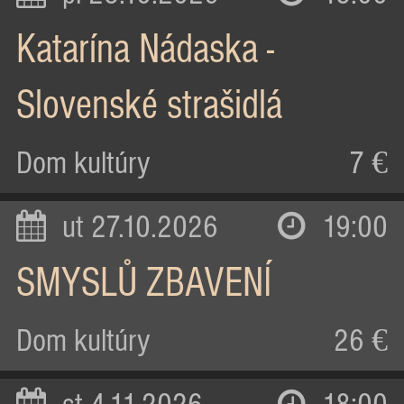
Katarína Nádaska -
Slovenské strašidlá
Dom kultúry
7 €
ut 27.10.2026
19:00
SMYSLŮ ZBAVENÍ
Dom kultúry
26 €