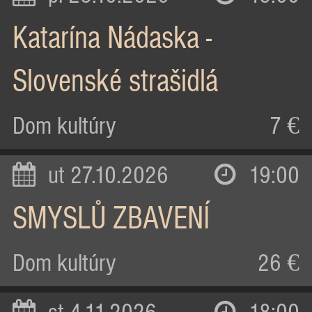
Katarína Nádaska -
Slovenské strašidlá
Dom kultúry
7 €
ut 27.10.2026
19:00
SMYSLŮ ZBAVENÍ
Dom kultúry
26 €