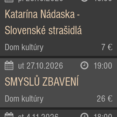
Katarína Nádaska -
Slovenské strašidlá
Dom kultúry
7 €
ut 27.10.2026
19:00
SMYSLŮ ZBAVENÍ
Dom kultúry
26 €