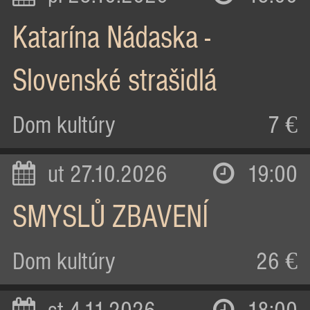
Katarína Nádaska -
Slovenské strašidlá
Dom kultúry
7 €
ut 27.10.2026
19:00
SMYSLŮ ZBAVENÍ
Dom kultúry
26 €