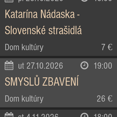
Katarína Nádaska -
Slovenské strašidlá
Dom kultúry
7 €
ut 27.10.2026
19:00
SMYSLŮ ZBAVENÍ
Dom kultúry
26 €