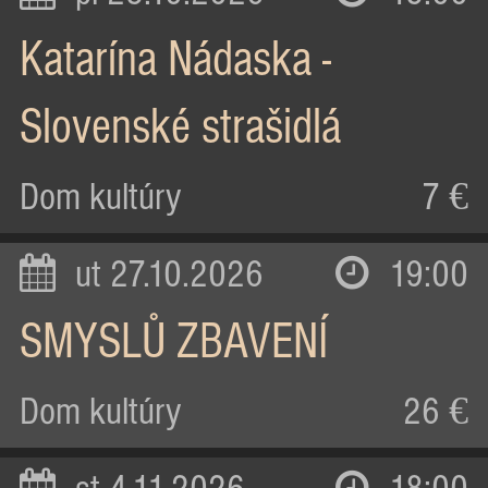
Katarína Nádaska -
Slovenské strašidlá
Dom kultúry
7 €
ut 27.10.2026
19:00
SMYSLŮ ZBAVENÍ
Dom kultúry
26 €