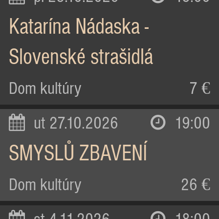
Katarína Nádaska -
Slovenské strašidlá
Dom kultúry
7 €
ut 27.10.2026
19:00
SMYSLŮ ZBAVENÍ
Dom kultúry
26 €