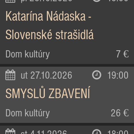
Katarína Nádaska -
Slovenské strašidlá
Dom kultúry
7 €
ut 27.10.2026
19:00
SMYSLŮ ZBAVENÍ
Dom kultúry
26 €