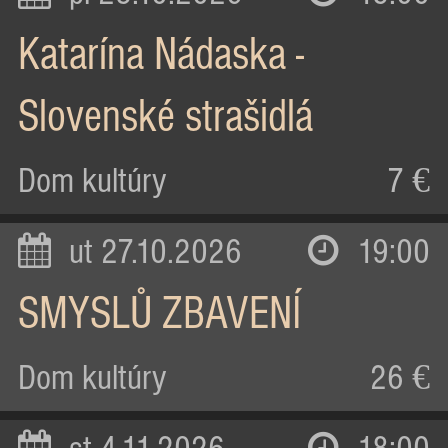
Katarína Nádaska -
Slovenské strašidlá
Dom kultúry
7 €
ut 27.10.2026
19:00
SMYSLŮ ZBAVENÍ
Dom kultúry
26 €