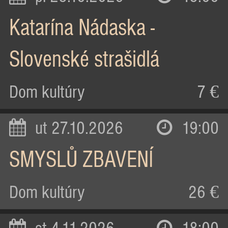
Katarína Nádaska -
Slovenské strašidlá
Dom kultúry
7 €
ut 27.10.2026
19:00
SMYSLŮ ZBAVENÍ
Dom kultúry
26 €