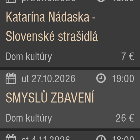
Katarína Nádaska -
Slovenské strašidlá
Dom kultúry
7 €
ut 27.10.2026
19:00
SMYSLŮ ZBAVENÍ
Dom kultúry
26 €