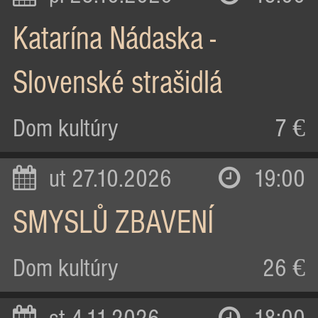
Katarína Nádaska -
Slovenské strašidlá
Dom kultúry
7 €
ut 27.10.2026
19:00
SMYSLŮ ZBAVENÍ
Dom kultúry
26 €